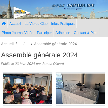
Panneau de gestion des cookies
Accueil
La Vie du Club
Infos Pratiques
Photo Journal Vidéo
Participer
Adhésion
Contact & Plan
Accueil
Assemblé générale 2024
Assemblé générale 2024
Publié le
23 févr. 2024
par
James Olicard