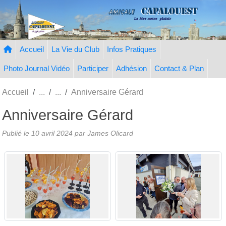
Panneau de gestion des cookies
Accueil
La Vie du Club
Infos Pratiques
Photo Journal Vidéo
Participer
Adhésion
Contact & Plan
Accueil
Anniversaire Gérard
Anniversaire Gérard
Publié le
10 avril 2024
par
James Olicard