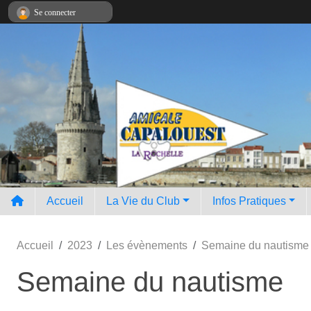
Panneau de gestion des cookies
Se connecter
Accueil
La Vie du Club
Infos Pratiques
Accueil
2023
Les évènements
Semaine du nautisme
Semaine du nautisme