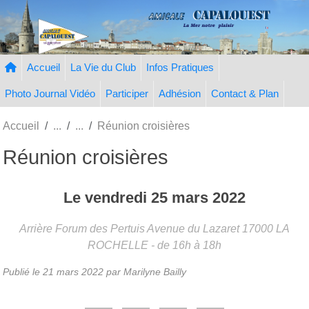
Panneau de gestion des cookies
Accueil
La Vie du Club
Infos Pratiques
Photo Journal Vidéo
Participer
Adhésion
Contact & Plan
Accueil
Réunion croisières
Réunion croisières
Le
vendredi
25
mars
2022
Arrière Forum des Pertuis Avenue du Lazaret
17000
LA
ROCHELLE
- de 16h à 18h
Publié le
21 mars 2022
par
Marilyne Bailly